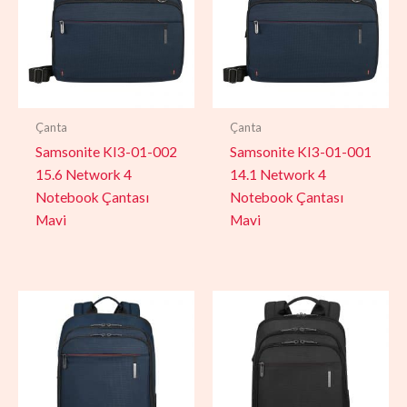
Çanta
Çanta
Samsonite KI3-01-002
Samsonite KI3-01-001
15.6 Network 4
14.1 Network 4
Notebook Çantası
Notebook Çantası
Mavi
Mavi