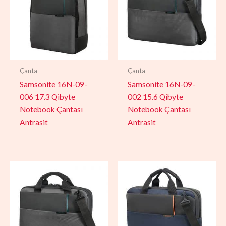
Çanta
Çanta
Samsonite 16N-09-
Samsonite 16N-09-
006 17.3 Qibyte
002 15.6 Qibyte
Notebook Çantası
Notebook Çantası
Antrasit
Antrasit